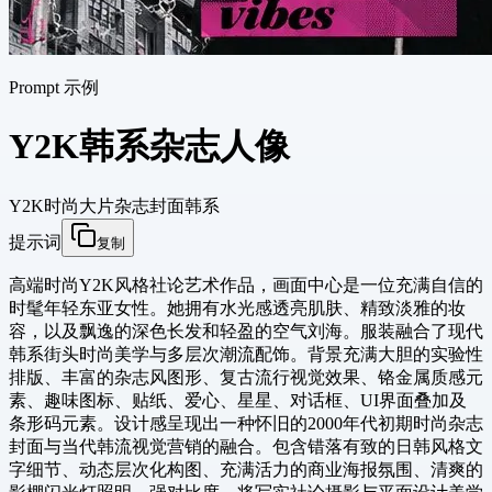
Prompt 示例
Y2K韩系杂志人像
Y2K
时尚大片
杂志封面
韩系
提示词
复制
高端时尚Y2K风格社论艺术作品，画面中心是一位充满自信的
时髦年轻东亚女性。她拥有水光感透亮肌肤、精致淡雅的妆
容，以及飘逸的深色长发和轻盈的空气刘海。服装融合了现代
韩系街头时尚美学与多层次潮流配饰。背景充满大胆的实验性
排版、丰富的杂志风图形、复古流行视觉效果、铬金属质感元
素、趣味图标、贴纸、爱心、星星、对话框、UI界面叠加及
条形码元素。设计感呈现出一种怀旧的2000年代初期时尚杂志
封面与当代韩流视觉营销的融合。包含错落有致的日韩风格文
字细节、动态层次化构图、充满活力的商业海报氛围、清爽的