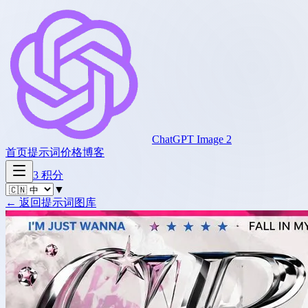
ChatGPT Image 2
首页
提示词
价格
博客
3
积分
▼
←
返回提示词图库