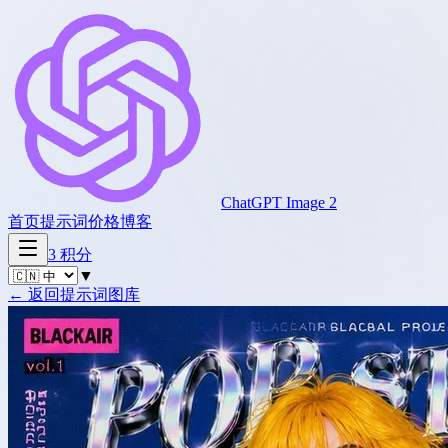
ChatGPT Image 2
首页
提示词
价格
博客
3
积分
▼
←
返回提示词图库