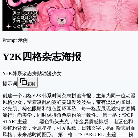
Prompt 示例
Y2K四格杂志海报
Y2K
韩系杂志
拼贴
动漫少女
提示词
复制
创建一个四格Y2K韩系时尚杂志拼贴海报，主角为同一位动漫
风格少女，留着凌乱的霓虹黄短发波波头，带有淡淡的雀斑、
水光肌、棕色眼睛和银色圆环耳坠。每一格应展现独特的赛博
流行时尚美学，同时保持角色身份的一致性。 第一格：“POP
STAR”主题 —— 黑色街头夹克，铬金属质感排版，电蓝色和
霓虹粉背景，全息星星，可爱贴纸，日韩文字，亮面杂志封面
风格，未来感时尚图形。 第二格：“STARGIRL”主题 —— 粉