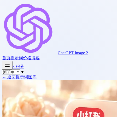
ChatGPT Image 2
首页
提示词
价格
博客
3
积分
▼
←
返回提示词图库