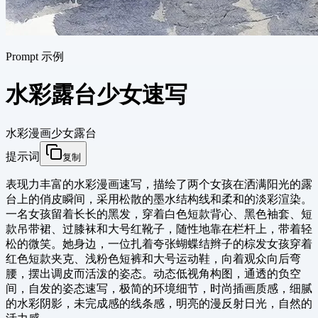
Prompt 示例
水彩露台少女速写
水彩
漫画
少女
露台
提示词
复制
表现力丰富的水彩漫画速写，描绘了两个女孩在洒满阳光的露
台上的俏皮瞬间，采用松散的墨水结构线和柔和的淡彩渲染。
一名女孩留着长长的黑发，穿着白色短款背心、黑色袖套、短
款吊带裙、过膝袜和大号红靴子，随性地靠在栏杆上，带着轻
松的微笑。她身边，一位扎着夸张蝴蝶结辫子的棕发女孩穿着
红色短款夹克、浅粉色短裤和大号运动鞋，向着观众向后弯
腰，摆出调皮而活泼的姿态。动态低视角构图，通透的负空
间，自发的姿态速写，极简的环境细节，时尚插画质感，细腻
的水彩阴影，未完成感的线条感，明亮的漫反射日光，自然的