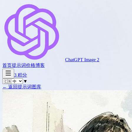
ChatGPT Image 2
首页
提示词
价格
博客
3
积分
▼
←
返回提示词图库