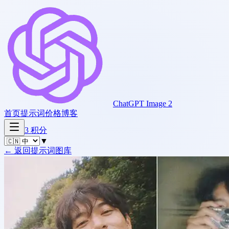
ChatGPT Image 2
首页
提示词
价格
博客
3
积分
▼
←
返回提示词图库