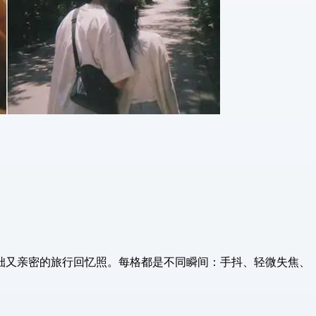
自拍，像笨拙又亲密的旅行回忆照。每格都是不同瞬间：手抖、轻微失焦、