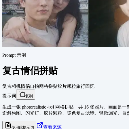
Prompt 示例
复古情侣拼贴
复古相机
情侣自拍
网格拼贴
胶片颗粒
旅行回忆
提示词
复制
生成一张 photorealistic 4x4 网格拼贴，共 1
歪斜构图、闪光灯、胶片颗粒、暖色复古滤镜、轻微漏光、自然表情。整
查看来源
使用此提示词