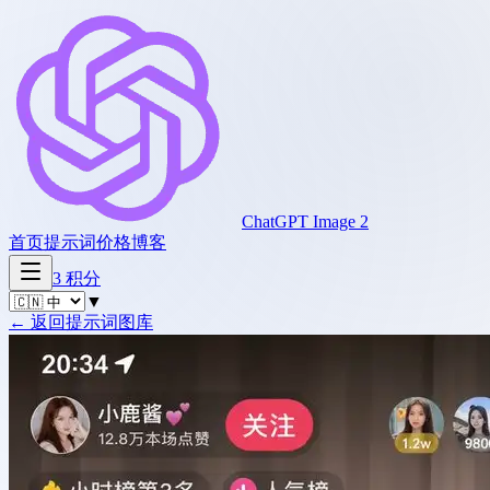
ChatGPT Image 2
首页
提示词
价格
博客
3
积分
▼
←
返回提示词图库