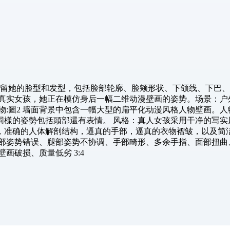
保留她的脸型和发型，包括脸部轮廓、脸颊形状、下颌线、下巴
位真实女孩，她正在模仿身后一幅二维动漫壁画的姿势。场景：户
物:圖2 墙面背景中包含一幅大型的扁平化动漫风格人物壁画。
同樣的姿勢包括頭部還有表情。 风格：真人女孩采用干净的写实
准确的人体解剖结构，逼真的手部，逼真的衣物褶皱，以及简洁的
腿部姿势错误、腿部姿势不协调、手部畸形、多余手指、面部扭曲
画破损、质量低劣 3:4