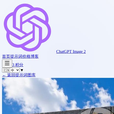
ChatGPT Image 2
首页
提示词
价格
博客
3
积分
▼
←
返回提示词图库