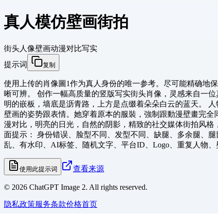
真人模仿壁画街拍
街头人像
壁画
动漫对比
写实
提示词
复制
使用上传的肖像圖1作为真人身份的唯一参考。尽可能精确地
晰可辨。 创作一幅高质量的竖版写实街头肖像，灵感来自一
明的嵌板，墙底是沥青路，上方是点缀着朵朵白云的蓝天。 人
壁画的姿势跟表情。她穿着原本的服裝，強制跟動漫壁畫完全
漫对比，明亮的日光，自然的阴影，精致的社交媒体街拍风格，
面提示： 身份错误、脸型不同、发型不同、缺腿、多余腿、
乱、有水印、AI标签、随机文字、平台ID、Logo、重复人物、壁
查看来源
使用此提示词
©
2026
ChatGPT Image 2. All rights reserved.
隐私政策
服务条款
价格
首页