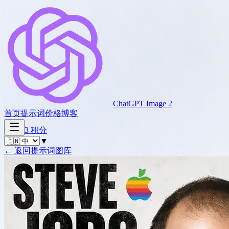
ChatGPT Image 2
首页
提示词
价格
博客
3
积分
▼
←
返回提示词图库