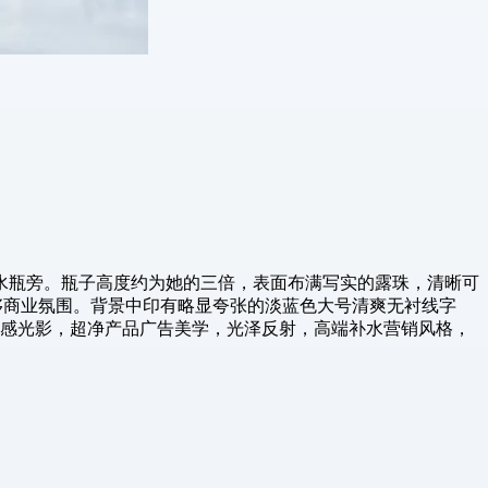
水瓶旁。瓶子高度约为她的三倍，表面布满写实的露珠，清晰可
奢侈商业氛围。背景中印有略显夸张的淡蓝色大号清爽无衬线字
ge 2.”。照片级真实感光影，超净产品广告美学，光泽反射，高端补水营销风格，