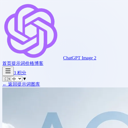
ChatGPT Image 2
首页
提示词
价格
博客
3
积分
▼
←
返回提示词图库