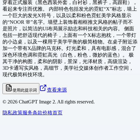
穿着正式服装（黑色西装外套，白衬衫，黑裤子，高跟鞋），
看起来专注而优雅。 内部特色包括发光的霓虹“X”标志，墙上
一个巨大的发光X符号，以及以柔和粉色霓虹美学风格显示
的“NOOR 🌸”名字。墙壁上装饰着相框推文风格的帖子而不
是照片，以简洁的UI布局展示励志和科技相关的内容。 侧面
包括一把舒适现代的椅子，上面有一个X标志抱枕，一个带灯
的小边桌，以及一棵用于美学平衡的极简植物。在桌子附近添
加一个带有X品牌的马克杯。灯光柔和，具有电影感，混合了
深色环境色调和霓虹高光（白色，粉色，微妙的蓝色）。 极
其干净的构图，柔和的阴影，景深，光泽材质，高级渲染，
3D卡通写实风格，高细节，美学社交媒体创作者工作空间，
现代极简科技环境。
查看来源
使用此提示词
©
2026
ChatGPT Image 2. All rights reserved.
隐私政策
服务条款
价格
首页