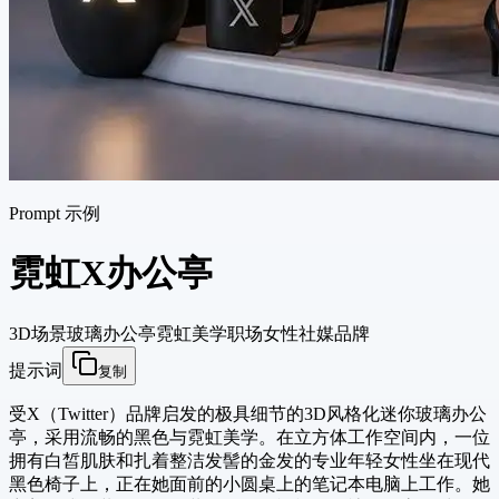
Prompt 示例
霓虹X办公亭
3D场景
玻璃办公亭
霓虹美学
职场女性
社媒品牌
提示词
复制
受X（Twitter）品牌启发的极具细节的3D风格化迷你玻璃办公
亭，采用流畅的黑色与霓虹美学。在立方体工作空间内，一位
拥有白皙肌肤和扎着整洁发髻的金发的专业年轻女性坐在现代
黑色椅子上，正在她面前的小圆桌上的笔记本电脑上工作。她