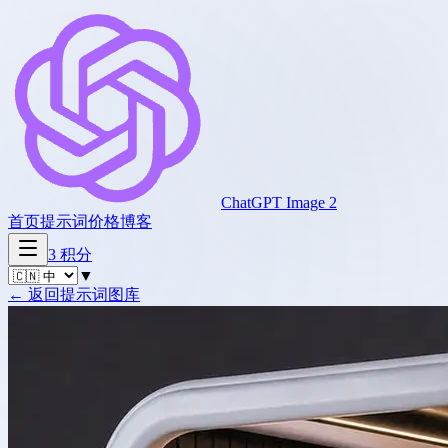
ChatGPT Image 2
首页
提示词
价格
博客
3
积分
▼
←
返回提示词图库