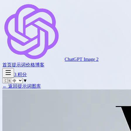
ChatGPT Image 2
首页
提示词
价格
博客
3
积分
▼
←
返回提示词图库