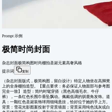
Prompt 示例
极简时尚封面
杂志封面
极简构图
时尚棚拍
圣诞元素
高奢风格
提示词
复制
（杂志封面版式，极简构图，留白设计）特定人物坐在高脚凳
上的全身棚拍造型。【重点要求：务必保证人物面部与参考图
完全一致】 造型：简约时髦穿搭（黑色高领毛衣、牛仔
裤），一条红色长围巾垂坠飘动。佩戴低调的驯鹿角发饰。道
具：一颗红色圣诞装饰球用细绳悬挂，恰好位于她的手上方。
背景：雪花光影图案投射于背景墙面；背景采用纯色浅灰或白