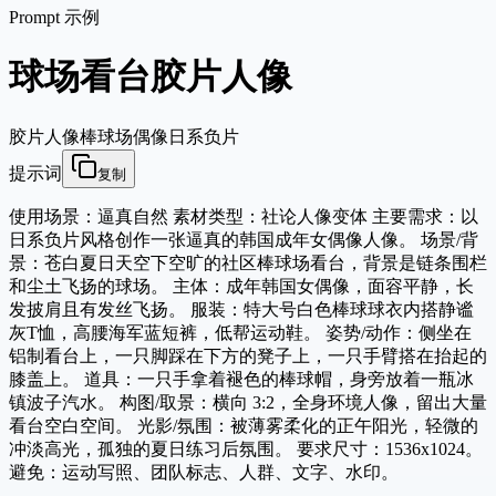
Prompt 示例
球场看台胶片人像
胶片人像
棒球场
偶像
日系负片
提示词
复制
使用场景：逼真自然 素材类型：社论人像变体 主要需求：以
日系负片风格创作一张逼真的韩国成年女偶像人像。 场景/背
景：苍白夏日天空下空旷的社区棒球场看台，背景是链条围栏
和尘土飞扬的球场。 主体：成年韩国女偶像，面容平静，长
发披肩且有发丝飞扬。 服装：特大号白色棒球球衣内搭静谧
灰T恤，高腰海军蓝短裤，低帮运动鞋。 姿势/动作：侧坐在
铝制看台上，一只脚踩在下方的凳子上，一只手臂搭在抬起的
膝盖上。 道具：一只手拿着褪色的棒球帽，身旁放着一瓶冰
镇波子汽水。 构图/取景：横向 3:2，全身环境人像，留出大量
看台空白空间。 光影/氛围：被薄雾柔化的正午阳光，轻微的
冲淡高光，孤独的夏日练习后氛围。 要求尺寸：1536x1024。
避免：运动写照、团队标志、人群、文字、水印。