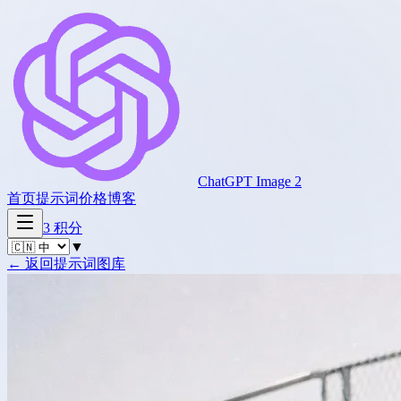
ChatGPT Image 2
首页
提示词
价格
博客
3
积分
▼
←
返回提示词图库