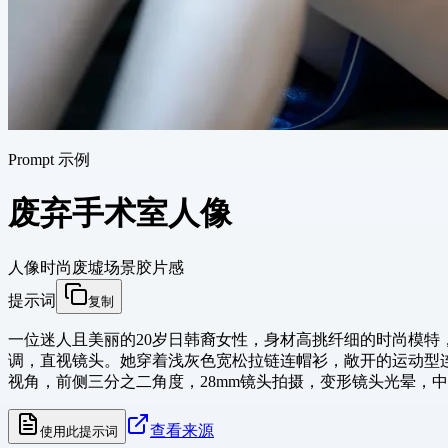
Prompt 示例
废弃手术室人像
人像
时尚
废墟场景
胶片感
提示词
复制
一位迷人且美丽的20岁日韩裔女性，身材高挑纤细的时尚模
调，直视镜头。她穿着浅灰色宽松拉链连帽衫，敞开的运动型连
视角，前侧三分之二角度，28mm镜头拍摄，变形镜头光晕，
查看来源
使用此提示词