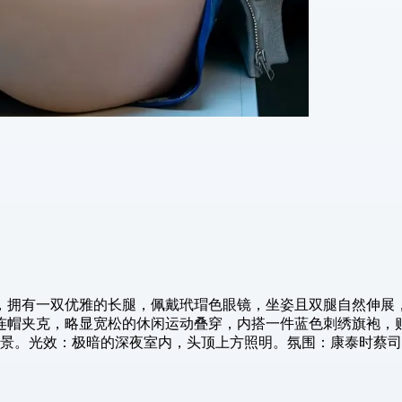
特，拥有一双优雅的长腿，佩戴玳瑁色眼镜，坐姿且双腿自然伸展
帽夹克，略显宽松的休闲运动叠穿，内搭一件蓝色刺绣旗袍，贴身
中景。光效：极暗的深夜室内，头顶上方照明。氛围：康泰时蔡