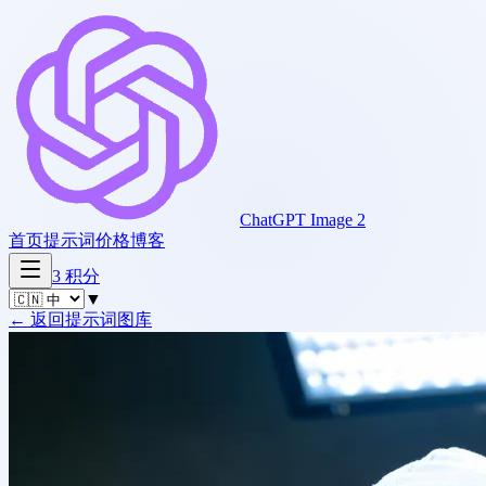
ChatGPT Image 2
首页
提示词
价格
博客
3
积分
▼
←
返回提示词图库