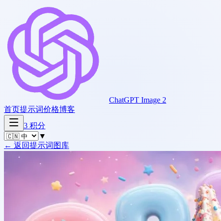
ChatGPT Image 2
首页
提示词
价格
博客
3
积分
▼
←
返回提示词图库