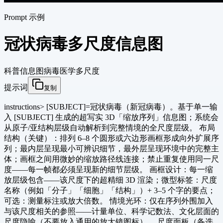
Prompt 示例
冠状病毒多尺度信息图
科普信息图
病毒
医学
多尺度
提示词
复制
instructions> [SUBJECT]=冠状病毒（新冠病毒）。基于单一输
入 [SUBJECT] 生成的超写实 3D「缩放序列」信息图；系统会
从原子/亚结构层级自动解析到完整情境的全尺度层级。 布局
结构（关键）：排列 6–8 个圆形或六边形画框形成向外扩展序
列；最内层呈现最小可辨识细节，最外层呈现环境中的完整主
体；画框之间用微妙的缩放路径线连接；禁止重复使用同一尺
度——每一帧都必须呈现新的细节层级。 画框设计：每一缩
放层级包含——该尺度下的超精细 3D 渲染；微型标签：尺度
名称（例如「分子」「细胞」「结构」）+ 3–5 个字的要点；
可选：测量标注或放大倍数。 情境光环：仅在序列外围加入
与该尺度相关的参照——计量单位、科学记数法、文化层面的
尺度隐喻（不要放入通用的放大镜图标）。 尺度面板（备选