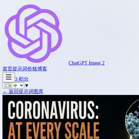
ChatGPT Image 2
首页
提示词
价格
博客
3
积分
▼
←
返回提示词图库