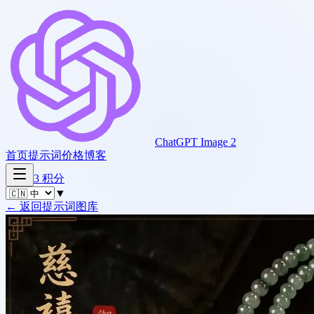
ChatGPT Image 2
首页
提示词
价格
博客
3
积分
▼
←
返回提示词图库