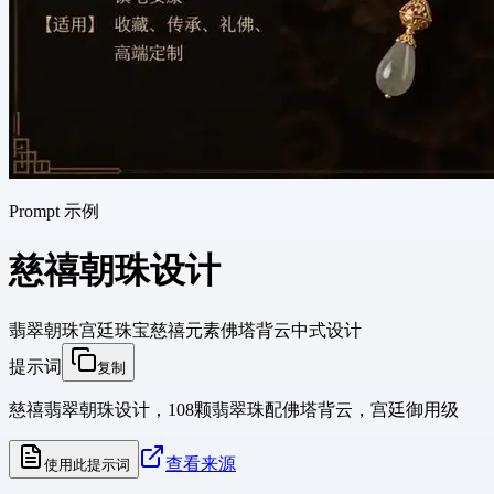
Prompt 示例
慈禧朝珠设计
翡翠朝珠
宫廷珠宝
慈禧元素
佛塔背云
中式设计
提示词
复制
慈禧翡翠朝珠设计，108颗翡翠珠配佛塔背云，宫廷御用级
查看来源
使用此提示词