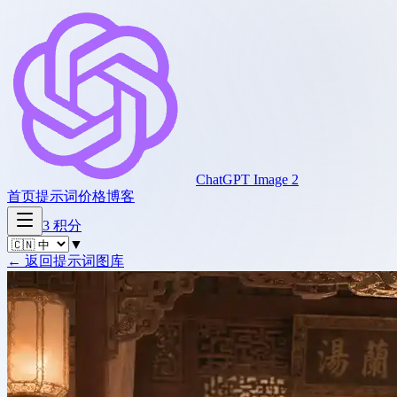
ChatGPT Image 2
首页
提示词
价格
博客
3
积分
▼
←
返回提示词图库